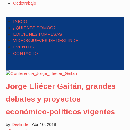
Cedetrabajo
INICIO
¿QUIÉNES SOMOS?
EDICIONES IMPRESAS
VIDEOS JUEVES DE DESLINDE
EVENTOS
CONTACTO
Jorge Eliécer Gaitán, grandes
debates y proyectos
económico-políticos vigentes
by
Deslinde
-
Abr 10, 2018