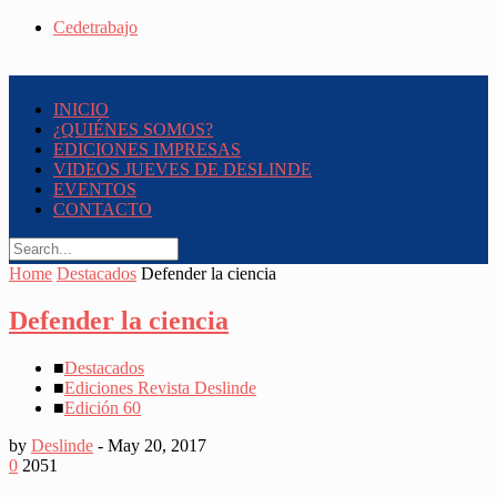
Cedetrabajo
INICIO
¿QUIÉNES SOMOS?
EDICIONES IMPRESAS
VIDEOS JUEVES DE DESLINDE
EVENTOS
CONTACTO
Home
Destacados
Defender la ciencia
Defender la ciencia
■
Destacados
■
Ediciones Revista Deslinde
■
Edición 60
by
Deslinde
-
May 20, 2017
0
2051