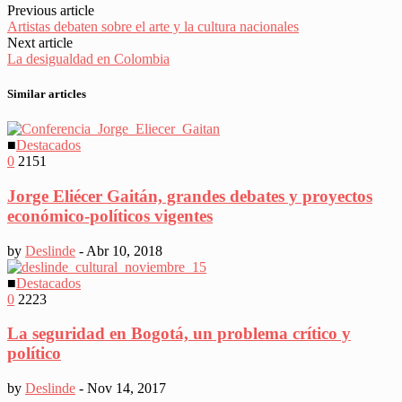
Previous article
Artistas debaten sobre el arte y la cultura nacionales
Next article
La desigualdad en Colombia
Similar articles
■
Destacados
0
2151
Jorge Eliécer Gaitán, grandes debates y proyectos
económico-políticos vigentes
by
Deslinde
-
Abr 10, 2018
■
Destacados
0
2223
La seguridad en Bogotá, un problema crítico y
político
by
Deslinde
-
Nov 14, 2017