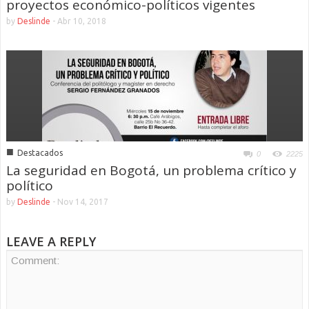
proyectos económico-políticos vigentes
by
Deslinde
-
Abr 10, 2018
■
Destacados
0
2225
La seguridad en Bogotá, un problema crítico y
político
by
Deslinde
-
Nov 14, 2017
LEAVE A REPLY