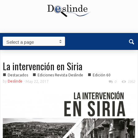
La intervención en Siria
■
■
■
Destacados
Ediciones Revista Deslinde
Edición 60
by
Deslinde
-
May 22, 2017
0
1952