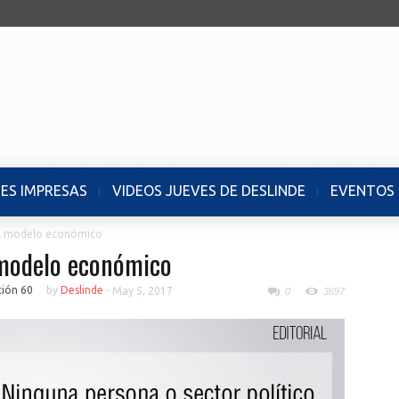
NES IMPRESAS
VIDEOS JUEVES DE DESLINDE
EVENTOS
 el modelo económico
l modelo económico
ción 60
by
Deslinde
-
May 5, 2017
0
3697