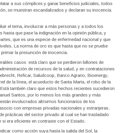
latar a sus cómplices y ganar beneficios judiciales, todos
ión, se muestran escandalizados y declaran su inocencia.
diluir el tema, involucrar a más personas y a todos los
s hasta que pase la indignación en la opinión pública, y
 partes, que es una especie de enfermedad nacional y que
 niveles. La norma de oro es que hasta que no se pruebe
e primar la presunción de inocencia.
ables casos: está claro que se perdieron billones de
 administración de recursos de la salud, y en contrataciones
brecht, Reficar, Saludcoop, Banco Agrario, Bioenergy,
únel de la línea, el acueducto de Santa Marta, el robo de la
 Está también claro que estos hechos recientes sucedieron
Manuel Santos, por lo menos los más grandes y más
están involucrados altísimos funcionarios de los
asocio con empresas privadas nacionales y extranjeras.
 prácticas del sector privado al cual se han trasladado
si era eficiente en contraste con el Estado.
dicar como acción suya hasta la salida del Sol, la