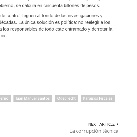
obierno, se calcula en cincuenta billones de pesos.
de control lleguen al fondo de las investigaciones y
cadas. La única solución es política: no reelegir a los
 los responsables de todo este entramado y derrotar la
cia.
ierno
Juan Manuel Santos
Odebrecht
Paraísos Fiscales
NEXT ARTICLE
La corrupción técnica