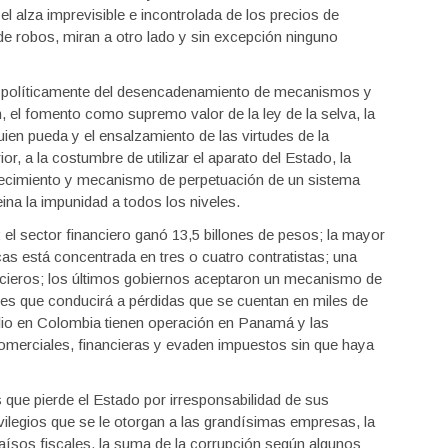
l alza imprevisible e incontrolada de los precios de
de robos, miran a otro lado y sin excepción ninguno
 políticamente del desencadenamiento de mecanismos y
n, el fomento como supremo valor de la ley de la selva, la
uien pueda y el ensalzamiento de las virtudes de la
r, a la costumbre de utilizar el aparato del Estado, la
quecimiento y mecanismo de perpetuación de un sistema
eina la impunidad a todos los niveles.
el sector financiero ganó 13,5 billones de pesos; la mayor
cas está concentrada en tres o cuatro contratistas; una
ncieros; los últimos gobiernos aceptaron un mecanismo de
les que conducirá a pérdidas que se cuentan en miles de
lio en Colombia tienen operación en Panamá y las
merciales, financieras y evaden impuestos sin que haya
ue pierde el Estado por irresponsabilidad de sus
vilegios que se le otorgan a las grandísimas empresas, la
araísos fiscales, la suma de la corrupción según algunos