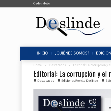
Cedetrabajo
INICIO
¿QUIÉNES SOMOS?
EDICIO
Home
Destacados
Editorial: La corrupción y
Editorial: La corrupción y e
■
■
■
Destacados
Ediciones Revista Deslinde
Edi