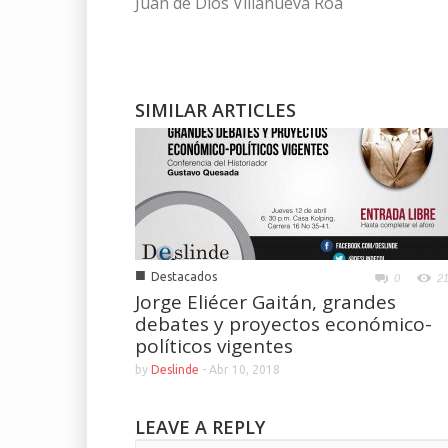
Juan de Dios Villanueva Roa
SIMILAR ARTICLES
■
Destacados
0
2
Jorge Eliécer Gaitán, grandes
debates y proyectos económico-
políticos vigentes
by
Deslinde
-
Abr 10, 2018
LEAVE A REPLY