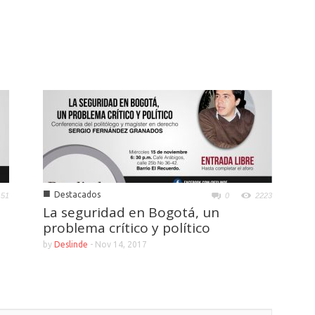
■
Destacados
151
0
2223
La seguridad en Bogotá, un
problema crítico y político
by
Deslinde
-
Nov 14, 2017