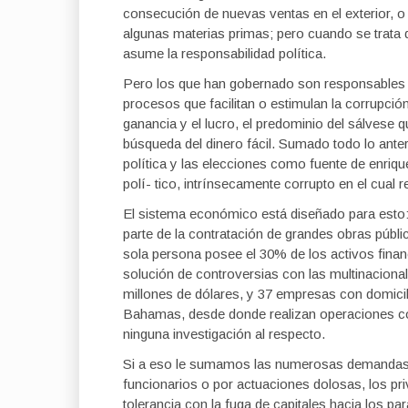
consecución de nuevas ventas en el exterior, o e
algunas materias primas; pero cuando se trata 
asume la responsabilidad política.
Pero los que han gobernado son responsables
procesos que facilitan o estimulan la corrupció
ganancia y el lucro, el predominio del sálvese q
búsqueda del dinero fácil. Sumado todo lo anterio
política y las elecciones como fuente de enri
polí- tico, intrínsecamente corrupto en el cual r
El sistema económico está diseñado para esto: 
parte de la contratación de grandes obras públi
sola persona posee el 30% de los activos fina
solución de controversias con las multinaciona
millones de dólares, y 37 empresas con domici
Bahamas, desde donde realizan operaciones co
ninguna investigación al respecto.
Si a eso le sumamos las numerosas demandas q
funcionarios o por actuaciones dolosas, los pri
tolerancia con la fuga de capitales hacia los p