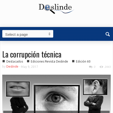
La corrupción técnica
■
■
■
Destacados
Ediciones Revista Deslinde
Edición 60
by
Deslinde
-
May 9, 2017
0
2443