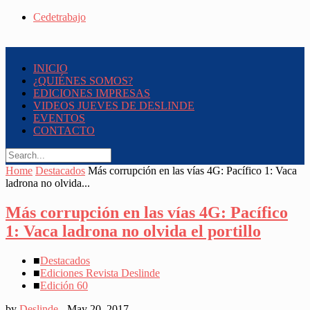
Cedetrabajo
INICIO
¿QUIÉNES SOMOS?
EDICIONES IMPRESAS
VIDEOS JUEVES DE DESLINDE
EVENTOS
CONTACTO
Home
Destacados
Más corrupción en las vías 4G: Pacífico 1: Vaca
ladrona no olvida...
Más corrupción en las vías 4G: Pacífico
1: Vaca ladrona no olvida el portillo
■
Destacados
■
Ediciones Revista Deslinde
■
Edición 60
by
Deslinde
-
May 20, 2017