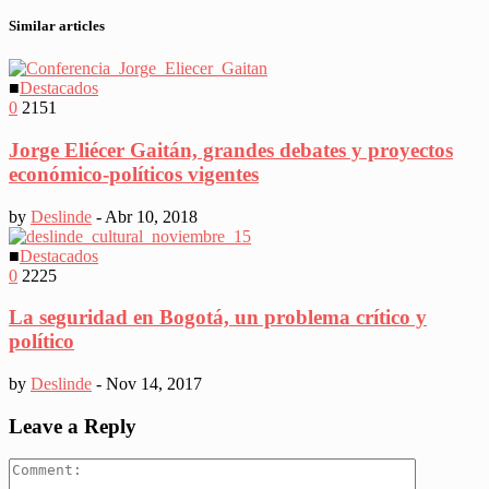
Similar articles
■
Destacados
0
2151
Jorge Eliécer Gaitán, grandes debates y proyectos
económico-políticos vigentes
by
Deslinde
-
Abr 10, 2018
■
Destacados
0
2225
La seguridad en Bogotá, un problema crítico y
político
by
Deslinde
-
Nov 14, 2017
Leave a Reply