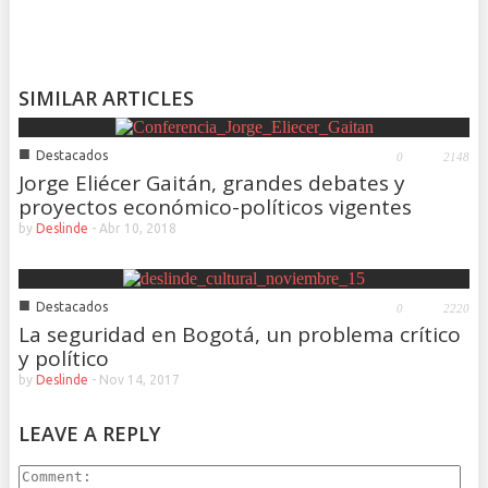
SIMILAR ARTICLES
■
Destacados
0
2148
Jorge Eliécer Gaitán, grandes debates y
proyectos económico-políticos vigentes
by
Deslinde
-
Abr 10, 2018
■
Destacados
0
2220
La seguridad en Bogotá, un problema crítico
y político
by
Deslinde
-
Nov 14, 2017
LEAVE A REPLY