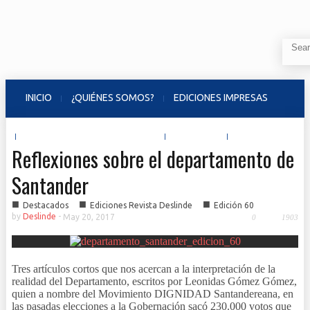
INICIO
¿QUIÉNES SOMOS?
EDICIONES IMPRESAS
VIDEOS JUEVES DE DESLINDE
EVENTOS
CONTACTO
Reflexiones sobre el departamento de
Santander
■
■
■
Destacados
Ediciones Revista Deslinde
Edición 60
by
Deslinde
-
May 20, 2017
0
1903
Tres artículos cortos que nos acercan a la interpretación de la
realidad del Departamento, escritos por Leonidas Gómez Gómez,
quien a nombre del Movimiento DIGNIDAD Santandereana, en
las pasadas elecciones a la Gobernación sacó 230.000 votos que