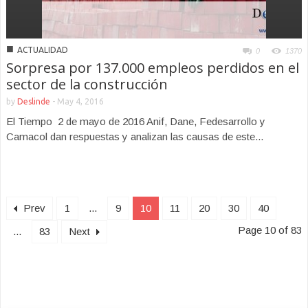
■
ACTUALIDAD
0
1370
Sorpresa por 137.000 empleos perdidos en el
sector de la construcción
by
Deslinde
-
May 4, 2016
El Tiempo 2 de mayo de 2016 Anif, Dane, Fedesarrollo y
Camacol dan respuestas y analizan las causas de este...
Prev
1
...
9
10
11
20
30
40
Page 10 of 83
...
83
Next