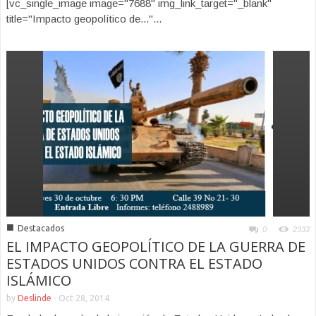
[vc_single_image image="7688" img_link_target="_blank"
title="Impacto geopolítico de..."...
■
Destacados
0
2333
EL IMPACTO GEOPOLÍTICO DE LA GUERRA DE
ESTADOS UNIDOS CONTRA EL ESTADO
ISLÁMICO
by
Deslinde
-
Oct 28, 2014