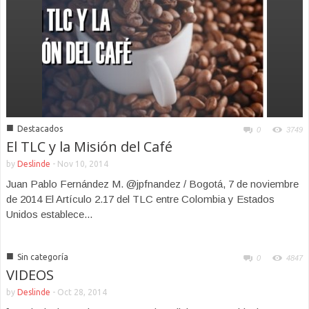
■
Destacados
0
3749
El TLC y la Misión del Café
by
Deslinde
-
Nov 10, 2014
Juan Pablo Fernández M. @jpfnandez / Bogotá, 7 de noviembre
de 2014 El Artículo 2.17 del TLC entre Colombia y Estados
Unidos establece...
■
Sin categoría
0
4847
VIDEOS
by
Deslinde
-
Oct 28, 2014