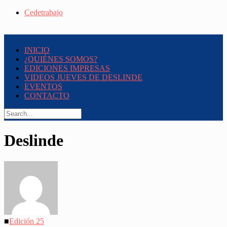
Cedetrabajo
INICIO
¿QUIÉNES SOMOS?
EDICIONES IMPRESAS
VIDEOS JUEVES DE DESLINDE
EVENTOS
CONTACTO
Deslinde
■
Edición 25