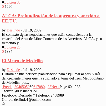
■
Edición 33
0
1220
ALCA: Profundización de la apertura y anexión a
EE.UU.
by
Deslinde
-
Jul 19, 2009
El contexto de las negociaciones que están conduciendo a la
creación del Área de Libre Comercio de las Américas, ALCA, y su
tremendo y...
■
Edición 28
0
1384
El Metro de Medellín
by
Deslinde
-
Jul 19, 2009
Historia de una perfecta planificación para esquilmar al país A raíz
del creciente interés que ha suscitado el tema del Tren Metropolitano
de Medellín, por...
Prev
1
...
30
40
50
59
60
61
70
80
...
83
Next
Page 60 of 83
Twitter: @DeslindeCol
Facebook: Deslinde // Teléfono: 2488989
Correo: deslinde1@outlook.com
©