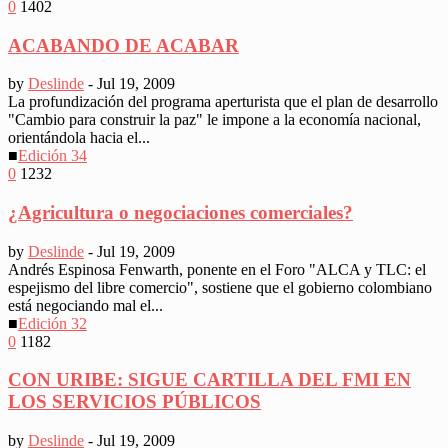
0
1402
ACABANDO DE ACABAR
by
Deslinde
-
Jul 19, 2009
La profundización del programa aperturista que el plan de desarrollo
"Cambio para construir la paz" le impone a la economía nacional,
orientándola hacia el...
■
Edición 34
0
1232
¿Agricultura o negociaciones comerciales?
by
Deslinde
-
Jul 19, 2009
Andrés Espinosa Fenwarth, ponente en el Foro "ALCA y TLC: el
espejismo del libre comercio", sostiene que el gobierno colombiano
está negociando mal el...
■
Edición 32
0
1182
CON URIBE: SIGUE CARTILLA DEL FMI EN
LOS SERVICIOS PÚBLICOS
by
Deslinde
-
Jul 19, 2009