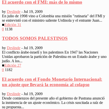
El acuerdo con el FMI: más de lo mismo
by
Deslinde
-
Jul 19, 2009
En julio de 1998 vino a Colombia una misión "rutinaria" del FMI y
se entrevistó con el ministro saliente Urdinola y el entrante Juan...
■
Edición 31
0
1138
TODOS SOMOS PALESTINOS
by
Deslinde
-
Jul 19, 2009
El conflicto árabe-israelí y los palestinos En 1947 las Naciones
Unidas aprobaron la partición de Palestina en un Estado árabe y uno
judío. A los...
■
Edición 27
0
1182
El acuerdo con el Fondo Monetario Internacional:
un ajuste que llevará la economía al colapso
by
Deslinde
-
Jul 19, 2009
Desde comienzos del presente año el gobierno de Pastrana anunció
la inminencia de un ajuste económico. La crisis suscitada a raíz de
su propuesta...