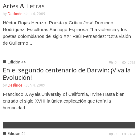
Artes & Letras
by
Deslinde
-
Jun 4, 2009
Héctor Rojas Herazo: Poesía y Crítica José Domingo
Rodríguez: Esculturas Santiago Espinosa: “La violencia y los
poetas colombianos del siglo XX” Raúl Fernández: “Otra visión
de Guillermo...
■
Edición 44
0
1238
En el segundo centenario de Darwin: ¡Viva la
Evolución!
by
Deslinde
-
Jun 4, 2009
Francisco J. Ayala University of California, Irvine Hasta bien
entrado el siglo XVIII la única explicación que tenía la
humanidad...
■
Edición 44
0
1464