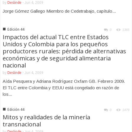
by
Deslinde
-
Jun 4, 2009
Jorge Gómez Gallego Miembro de Cedetrabajo, capítulo...
■
Edición 44
0
1365
Impactos del actual TLC entre Estados
Unidos y Colombia para los pequeños
productores rurales: pérdida de alternativas
económicas y de seguridad alimentaria
nacional
by
Deslinde
-
Jun 4, 2009
Aída Pesquera y Adriana Rodríguez Oxfam GB. Febrero 2009.
El TLC entre Colombia y EEUU está congelado en razón de
los...
■
Edición 44
0
1479
Mitos y realidades de la minería
transnacional
by
Deslinde
-
Jun 4, 2009