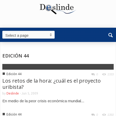
EDICIÓN 44
■
Edición 44
0
1333
Los retos de la hora: ¿cuál es el proyecto
uribista?
by
Deslinde
-
Jun 5, 2009
En medio de la peor crisis económica mundial...
■
Edición 44
0
1350