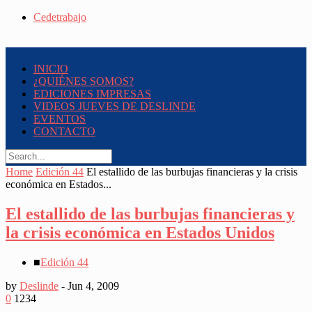
Cedetrabajo
INICIO
¿QUIÉNES SOMOS?
EDICIONES IMPRESAS
VIDEOS JUEVES DE DESLINDE
EVENTOS
CONTACTO
Home
Edición 44
El estallido de las burbujas financieras y la crisis
económica en Estados...
El estallido de las burbujas financieras y
la crisis económica en Estados Unidos
■
Edición 44
by
Deslinde
-
Jun 4, 2009
0
1234