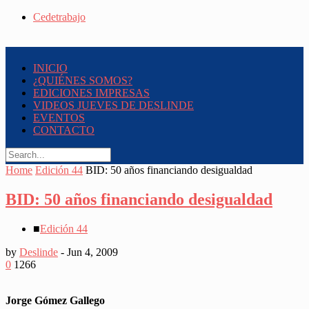
Cedetrabajo
INICIO
¿QUIÉNES SOMOS?
EDICIONES IMPRESAS
VIDEOS JUEVES DE DESLINDE
EVENTOS
CONTACTO
Home
Edición 44
BID: 50 años financiando desigualdad
BID: 50 años financiando desigualdad
■
Edición 44
by
Deslinde
-
Jun 4, 2009
0
1266
Jorge Gómez Gallego