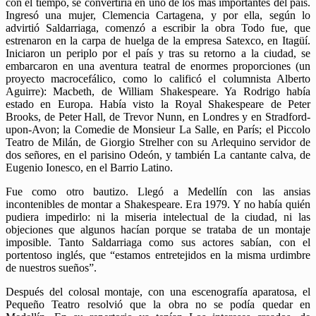
con el tiempo, se convertiría en uno de los más importantes del país.
Ingresó una mujer, Clemencia Cartagena, y por ella, según lo
advirtió Saldarriaga, comenzó a escribir la obra Todo fue, que
estrenaron en la carpa de huelga de la empresa Satexco, en Itagüí.
Iniciaron un periplo por el país y tras su retorno a la ciudad, se
embarcaron en una aventura teatral de enormes proporciones (un
proyecto macrocefálico, como lo calificó el columnista Alberto
Aguirre): Macbeth, de William Shakespeare. Ya Rodrigo había
estado en Europa. Había visto la Royal Shakespeare de Peter
Brooks, de Peter Hall, de Trevor Nunn, en Londres y en Stradford-
upon-Avon; la Comedie de Monsieur La Salle, en París; el Piccolo
Teatro de Milán, de Giorgio Strelher con su Arlequino servidor de
dos señores, en el parisino Odeón, y también La cantante calva, de
Eugenio Ionesco, en el Barrio Latino.
Fue como otro bautizo. Llegó a Medellín con las ansias
incontenibles de montar a Shakespeare. Era 1979. Y no había quién
pudiera impedirlo: ni la miseria intelectual de la ciudad, ni las
objeciones que algunos hacían porque se trataba de un montaje
imposible. Tanto Saldarriaga como sus actores sabían, con el
portentoso inglés, que “estamos entretejidos en la misma urdimbre
de nuestros sueños”.
Después del colosal montaje, con una escenografía aparatosa, el
Pequeño Teatro resolvió que la obra no se podía quedar en