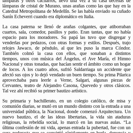
lámparas y otros cacharros, llevó una vez a su casa decenas de
lámparas de cristal de Murano, unas arañas como las que hay en la
Catedral Metropolitana de Medellín. Se las había enviado su cuñado
Sanín Echeverri cuando era diplomático en Italia.
La casa paterna se llenó de arañas colgantes, que atiborraban
cuartos, sala, comedor, pasillos y patio. Eran tantas, que no había
espacio para los moradores. Su papá las tuvo que disgregar y
venderlas por pedazos, con otras formas y estilos. Después, trajo
relojes Jawaco, de péndulo, al que les puso la marca Cóndor.
También colmó la casa con ellos, que sonaban a distintos
tiempos, unos con música del Ángelus, el Ave María, el Himno
Nacional y otras tonadas, que hacían sentir el ámbito como un hogar
de locos. A los cuatro años, sufrió Saldarriaga un accidente que
afectó sus ojos y lo dejó vendado un buen tiempo. Su prima Pilarica
aprovechaba para leerle a Verne, Salgari, algunas piezas de
Cervantes, teatro de Alejandro Casona, Quevedo y otros clásicos.
Tal vez ahí recibió su primer bautizo artístico.
Su primaria y bachillerato, en un colegio católico, de misa y
comunión diarias, se mutó en un mundo distinto con la entrada a una
universidad pública, la Nacional, donde comenzó Arquitectura. Un
nuevo bautizo, el de las ideas libertarias, la vida sin ataduras
religiosas, la rebeldía social, lo marcó en las nuevas aulas. “La
última confesión de mi vida, apenas entrada la pubertad, fue con un
cura pederasta que se convirtió rápidamente en burla, denuncia y