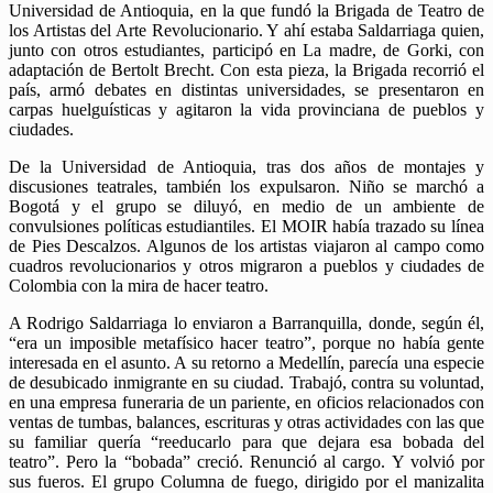
Universidad de Antioquia, en la que fundó la Brigada de Teatro de
los Artistas del Arte Revolucionario. Y ahí estaba Saldarriaga quien,
junto con otros estudiantes, participó en La madre, de Gorki, con
adaptación de Bertolt Brecht. Con esta pieza, la Brigada recorrió el
país, armó debates en distintas universidades, se presentaron en
carpas huelguísticas y agitaron la vida provinciana de pueblos y
ciudades.
De la Universidad de Antioquia, tras dos años de montajes y
discusiones teatrales, también los expulsaron. Niño se marchó a
Bogotá y el grupo se diluyó, en medio de un ambiente de
convulsiones políticas estudiantiles. El MOIR había trazado su línea
de Pies Descalzos. Algunos de los artistas viajaron al campo como
cuadros revolucionarios y otros migraron a pueblos y ciudades de
Colombia con la mira de hacer teatro.
A Rodrigo Saldarriaga lo enviaron a Barranquilla, donde, según él,
“era un imposible metafísico hacer teatro”, porque no había gente
interesada en el asunto. A su retorno a Medellín, parecía una especie
de desubicado inmigrante en su ciudad. Trabajó, contra su voluntad,
en una empresa funeraria de un pariente, en oficios relacionados con
ventas de tumbas, balances, escrituras y otras actividades con las que
su familiar quería “reeducarlo para que dejara esa bobada del
teatro”. Pero la “bobada” creció. Renunció al cargo. Y volvió por
sus fueros. El grupo Columna de fuego, dirigido por el manizalita