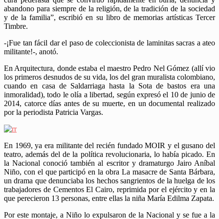
abandono para siempre de la religión, de la tradición de la sociedad
y de la familia”, escribió en su libro de memorias artísticas Tercer
Timbre.
-¡Fue tan fácil dar el paso de coleccionista de laminitas sacras a ateo
militante!-, anotó.
En Arquitectura, donde estaba el maestro Pedro Nel Gómez (allí vio
los primeros desnudos de su vida, los del gran muralista colombiano,
cuando en casa de Saldarriaga hasta la Sota de bastos era una
inmoralidad), todo le olía a libertad, según expresó el 10 de junio de
2014, catorce días antes de su muerte, en un documental realizado
por la periodista Patricia Vargas.
En 1969, ya era militante del recién fundado MOIR y el gusano del
teatro, además del de la política revolucionaria, lo había picado. En
la Nacional conoció también al escritor y dramaturgo Jairo Aníbal
Niño, con el que participó en la obra La masacre de Santa Bárbara,
un drama que denunciaba los hechos sangrientos de la huelga de los
trabajadores de Cementos El Cairo, reprimida por el ejército y en la
que perecieron 13 personas, entre ellas la niña María Edilma Zapata.
Por este montaje, a Niño lo expulsaron de la Nacional y se fue a la