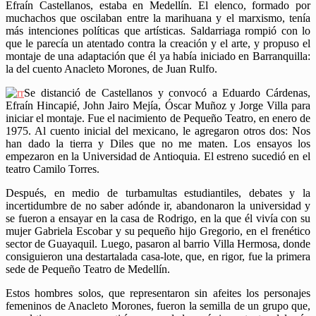
Efraín Castellanos, estaba en Medellín. El elenco, formado por
muchachos que oscilaban entre la marihuana y el marxismo, tenía
más intenciones políticas que artísticas. Saldarriaga rompió con lo
que le parecía un atentado contra la creación y el arte, y propuso el
montaje de una adaptación que él ya había iniciado en Barranquilla:
la del cuento Anacleto Morones, de Juan Rulfo.
Se distanció de Castellanos y convocó a Eduardo Cárdenas,
Efraín Hincapié, John Jairo Mejía, Óscar Muñoz y Jorge Villa para
iniciar el montaje. Fue el nacimiento de Pequeño Teatro, en enero de
1975. Al cuento inicial del mexicano, le agregaron otros dos: Nos
han dado la tierra y Diles que no me maten. Los ensayos los
empezaron en la Universidad de Antioquia. El estreno sucedió en el
teatro Camilo Torres.
Después, en medio de turbamultas estudiantiles, debates y la
incertidumbre de no saber adónde ir, abandonaron la universidad y
se fueron a ensayar en la casa de Rodrigo, en la que él vivía con su
mujer Gabriela Escobar y su pequeño hijo Gregorio, en el frenético
sector de Guayaquil. Luego, pasaron al barrio Villa Hermosa, donde
consiguieron una destartalada casa-lote, que, en rigor, fue la primera
sede de Pequeño Teatro de Medellín.
Estos hombres solos, que representaron sin afeites los personajes
femeninos de Anacleto Morones, fueron la semilla de un grupo que,