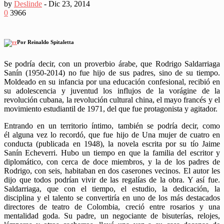
by
Deslinde
-
Dic 23, 2014
0
3966
Por Reinaldo Spitaletta
Se podría decir, con un proverbio árabe, que Rodrigo Saldarriaga
Sanín (1950-2014) no fue hijo de sus padres, sino de su tiempo.
Moldeado en su infancia por una educación confesional, recibió en
su adolescencia y juventud los influjos de la vorágine de la
revolución cubana, la revolución cultural china, el mayo francés y el
movimiento estudiantil de 1971, del que fue protagonista y agitador.
Entrando en un territorio íntimo, también se podría decir, como
él alguna vez lo recordó, que fue hijo de Una mujer de cuatro en
conducta (publicada en 1948), la novela escrita por su tío Jaime
Sanín Echeverri. Hubo un tiempo en que la familia del escritor y
diplomático, con cerca de doce miembros, y la de los padres de
Rodrigo, con seis, habitaban en dos caserones vecinos. El autor les
dijo que todos podrían vivir de las regalías de la obra. Y así fue.
Saldarriaga, que con el tiempo, el estudio, la dedicación, la
disciplina y el talento se convertiría en uno de los más destacados
directores de teatro de Colombia, creció entre rosarios y una
mentalidad goda. Su padre, un negociante de bisuterías, relojes,