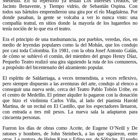
Medellín. En su repertorio ya tenían Los intereses creados, de
Jacinto Benavente, y Tiempo vidrio, de Sebastián Ospina. Con
todos sus bártulos emprendieron una gira por el río Magdalena. Por
donde pasaban, la gente se volcaba a ver lo nunca visto: una
compañía teatral, en sitios donde la mayoría de los lugareños no
tenía noción de lo que era el teatro.
Era el principio de una trashumancia, por pueblos, veredas, ríos, en
medio de leyendas populares como la del Mohán, que los condujo
por casi toda Colombia. En 1981, con la obra Josef Antonio Galán,
de cómo se sublevó el común, del miembro del grupo Henry Díaz,
Pequeño Teatro realizó una gira siguiendo la ruta de los comuneros,
a propósito del bicentenario del alzamiento popular.
El espíritu de Saldarriaga, a veces tremendista, a veces reflexivo,
pero siempre dispuesto a las aventuras del arte, condujo al elenco a
conseguir una nueva sede, cerca del Teatro Pablo Tobón Uribe, en
el centro de Medellín. El primer alquiler lo pagaron con la donación
que hizo el violinista Carlos Villa, al lado del pianista Harold
Martina, de un recital en El Castillo, que los espectadores llenaron,
con entrada a tres mil pesos. La nueva sala la adaptaron para
cincuenta personas.
Fueron los días de obras como Aceite, de Eugene O’Neill y De
ratones y hombres, de John Steinbeck, a las que siguieron, entre
otras, La ruptura, de Helge Krog y Edipo rey, de Sófocles. El sueño