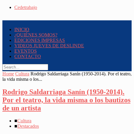
Cedetrabajo
INICIO
¿QUIÉNES SOMOS?
EDICIONES IMPRESAS
VIDEOS JUEVES DE DESLINDE
EVENTOS
CONTACTO
Home
Cultura
Rodrigo Saldarriaga Sanín (1950-2014). Por el teatro,
la vida misma o los...
Rodrigo Saldarriaga Sanín (1950-2014).
Por el teatro, la vida misma o los bautizos
de un artista
■
Cultura
■
Destacados