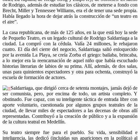
de Rodrigo, además de estudiar los clásicos, de meterse a fondo con
Brecht, Miller y Tennessee Williams, era el de tener una sede propia.
Había llegado la hora de dejar atrás la construcción de “un teatro en
el aire”.
La casa republicana, de más de 125 años, en la que está hoy la sede
de Pequeño Teatro, es un legado cultural de Rodrigo Saldarriaga a la
ciudad. La compró con la cédula. Valía 24 millones, le rebajaron
cuatro. El día del cierre del negocio, Saldarriaga salió enloquecido
por la avenida La Playa, se creía Zorba el griego: bailaba, brincaba,
a lo mejor era la reencarnación de aquel niño que había escuchado
historias literarias de labios de su prima. Allí, además, de dos salas,
unas para quinientos espectadores y otra para ochenta, construyó la
escuela de formación de actores.
Saldarriaga, que dirigió cerca de setenta montajes, jamás dejó de
ser comunista, pero, por encima de todo, un artista completo. Y
obstinado. Fue capaz, con su inteligente táctica de entrada libre con
aporte voluntario, cuestionada por algunos grupos teatrales de la
ciudad, de llevar miles de espectadores a las decenas de obras allí
representadas. Contribuyó a la creación de público y a la expansión
de la cultura teatral en Medellín.
Su teatro siempre fue para el pueblo. Su vida, sensibilidad e
inteligencia, las dedicó (incluidas sus apariciones en la política) al