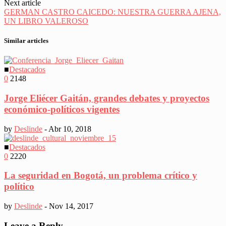
Next article
GERMAN CASTRO CAICEDO: NUESTRA GUERRA AJENA,
UN LIBRO VALEROSO
Similar articles
■
Destacados
0
2148
Jorge Eliécer Gaitán, grandes debates y proyectos
económico-políticos vigentes
by
Deslinde
-
Abr 10, 2018
■
Destacados
0
2220
La seguridad en Bogotá, un problema crítico y
político
by
Deslinde
-
Nov 14, 2017
Leave a Reply