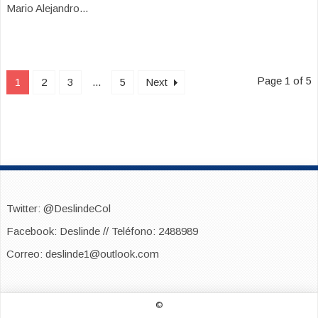
Mario Alejandro...
Page 1 of 5
1
2
3
...
5
Next
Twitter: @DeslindeCol
Facebook: Deslinde // Teléfono: 2488989
Correo: deslinde1@outlook.com
©