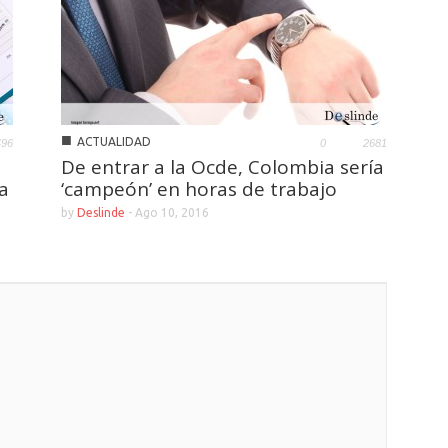
■
ACTUALIDAD
496
0
2681
De entrar a la Ocde, Colombia sería
a
‘campeón’ en horas de trabajo
by
Deslinde
-
Ago 10, 2016