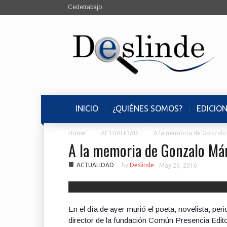
Cedetrabajo
INICIO
¿QUIÉNES SOMOS?
EDICIO
Home
ACTUALIDAD
A la memoria de Gonzalo
A la memoria de Gonzalo Már
■
ACTUALIDAD
by
Deslinde
-
May 26, 2016
En el día de ayer murió el poeta, novelista, per
director de la fundación Común Presencia Editor