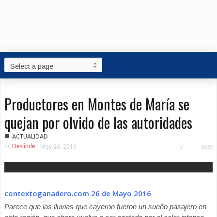
Productores en Montes de María se
quejan por olvido de las autoridades
■
ACTUALIDAD
by
Deslinde
-
May 26, 2016
0
1539
contextoganadero.com 26 de Mayo 2016
Parece que las lluvias que cayeron fueron un sueño pasajero en