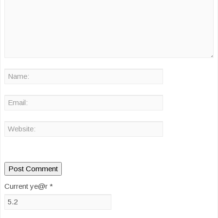
Current ye@r
*