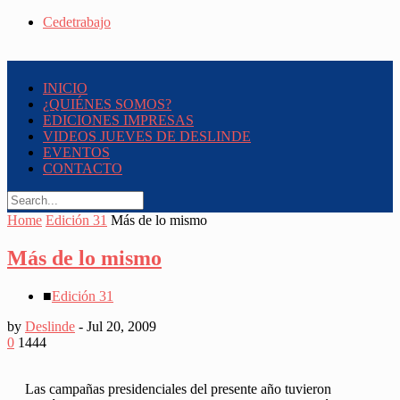
Cedetrabajo
INICIO
¿QUIÉNES SOMOS?
EDICIONES IMPRESAS
VIDEOS JUEVES DE DESLINDE
EVENTOS
CONTACTO
Home
Edición 31
Más de lo mismo
Más de lo mismo
■
Edición 31
by
Deslinde
-
Jul 20, 2009
0
1444
Las campañas presidenciales del presente año tuvieron