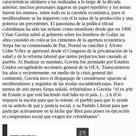
características similares a las realizadas a lo largo de la década
anterior; muchos personajes jugaron un papel repetitivo y los temas
fueron los mismos, sobre todo en la cuestión económica, pues el
neoliberalismo se ha impuesto con el la ruina de la producción y una
pobreza sin precedentes. El panorama de la política oficial
colombiana ha sido tan nefasto como monótono desde que en 1990
César Gaviria subió al gobierno sobre los hombros de Galán; su
obra consistió en colocar los cimientos de la apertura económica.
Serpa fue su comisionado de Paz, Noemí su canciller y Álvaro
Uribe Vélez se apersonó desde el Congreso de la privatización de la
salud y de la reforma laboral que tantos perjuicios han causado al
pueblo. Al finalizar su mandato, Gaviria fue premiado por Estados
Unidos escogiéndolo secretario general de la OEA. Transcurrieron
los años y recientemente, en medio de la crisis general del
continente, Gaviria tuvo el desparpajo de considerarse opuesto al
neoliberalismo y seguidor de las teorías socialdemócratas. Hace
menos de seis meses Serpa señaló, refiriéndose a Gaviria: “el ex jefe
de Estado si que está haciendo real falta en el país. (…) A él lo
requiere la nación para que la oriente, el pueblo para que lo ayude
en su anhelo de paz y justicia social, y su Partido Liberal para que
participe activamente en la lucha que libra para poner en ejecución
el compromiso social que exigen los colombianos”.