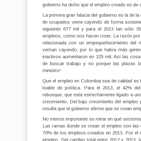
gobierno ha dicho que el empleo creado es de c
La primera gran falacia del gobierno es la de 
de ocupados viene cayendo de forma sostenid
siguiente 677 mil y para el 2013 tan sólo 
empleos, como nos hacen creer. La razón por l
relacionada con un empequeñecimiento del m
venían cayendo, por lo que había más gente
inactivos aumentaron en 325 mil. Así las co
de buscar trabajo y no porque las plazas l
ministro!
Que el empleo en Colombia sea de calidad es t
loable de política. Para el 2013, el 42% d
rebusque, que está estrechamente ligado a un
crecimiento. Del bajo crecimiento del empleo
resulta que el gobierno afirme que se crean emp
No menos importante es mirar en qué sectores 
Las ramas donde se crean el empleo son las d
70% de los empleos creados en 2013. Por el cont
empleo. Del cambio total entre 2012 y 2013, l