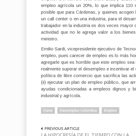
empleo agrícola un 20%, lo que implica 110 
posible que para Cárdenas, y quienes acogen l
un call center o en una industria, para el desa
trabajador en la industria es dos veces mayor 
actividad que no le agrega valor a los bien
ministro.
Emilio Sardi, vicepresidente ejecutivo de Tecn
empleo, pues carecer de empleo es lo más horr
agregarle que es horrible que este empleo sea 
realmente superar el desempleo e incentivar el 
política de libre comercio que sacrifica las a
(ii) ejecutar un plan de empleo público, que a
ayudas condicionadas a empleos dignos y b
industrial y agrícola.
Dane
Desempleo Colombia
Empleo
PREVIOUS ARTICLE
LA HIPOCRESÍA DE EL TIEMPO CON LA