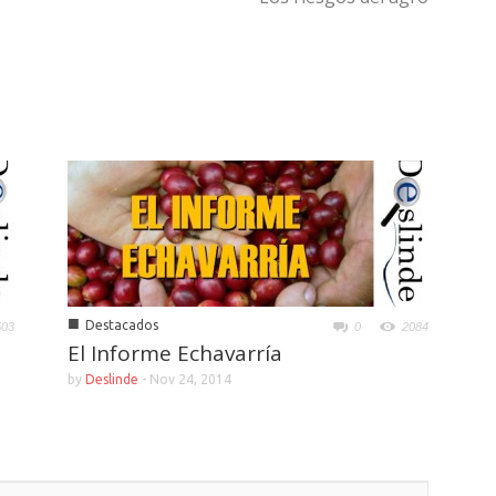
■
Destacados
503
0
2084
El Informe Echavarría
by
Deslinde
-
Nov 24, 2014