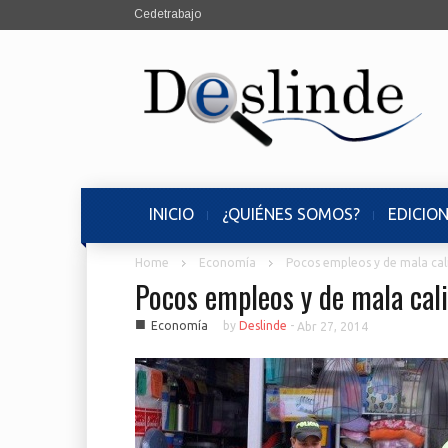
Cedetrabajo
INICIO
¿QUIÉNES SOMOS?
EDICIO
Home
Economía
Pocos empleos y de mala cal
Pocos empleos y de mala cal
■
Economía
by
Deslinde
-
Abr 27, 2014