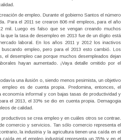
alidad.
la creación de empleo. Durante el gobierno Santos el número
a. Para el 2011 se crearon 806 mil empleos, para el año
352 mil. Luego es falso que se vengan creando muchos
a que la tasa de desempleo en 2013 fue de un dígito está
ercado laboral. En los años 2011 y 2012 los inactivos
 buscando empleo, pero para el 2013 esto cambió. Los
sas, el desempleo cae porque muchos desempleados dejan
aborales hayan aumentado. ¡Vaya detalle omitido por el
odavía una ilusión o, siendo menos pesimista, un objetivo
el empleo es de cuenta propia. Predomina, entonces, el
a economía informal y con bajas tasas de productividad y
 para el 2013, el 33% se dio en cuenta propia. Demagogia
leos de calidad.
productivos se crea empleo y en cuáles otros se contrae.
e comercio y servicios. Tan sólo comercio representa el
rario, la industria y la agricultura tienen una caída en el
a caída en el empleo industrial representa un 35% y en el