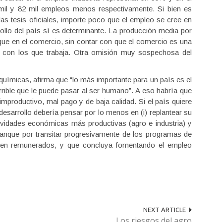
mil y 82 mil empleos menos respectivamente. Si bien es
as tesis oficiales, importe poco que el empleo se cree en
rrollo del país sí es determinante. La producción media por
que en el comercio, sin contar con que el comercio es una
es con los que trabaja. Otra omisión muy sospechosa del
oquímicas, afirma que “lo más importante para un país es el
ible que le puede pasar al ser humano”. A eso habría que
improductivo, mal pago y de baja calidad. Si el país quiere
desarrollo debería pensar por lo menos en (i) replantear su
ctividades económicas más productivas (agro e industria) y
rranque por transitar progresivamente de los programas de
ien remunerados, y que concluya fomentando el empleo
NEXT ARTICLE
Los riesgos del agro