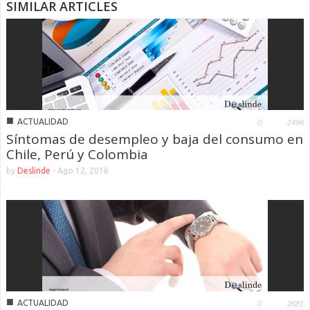
SIMILAR ARTICLES
■
ACTUALIDAD
0
2496
Síntomas de desempleo y baja del consumo en
Chile, Perú y Colombia
by
Deslinde
-
Ago 12, 2016
■
ACTUALIDAD
0
2681