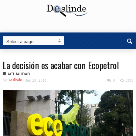
La decisión es acabar con Ecopetrol
■
ACTUALIDAD
by
Deslinde
-
Jun 23, 2016
0
1526