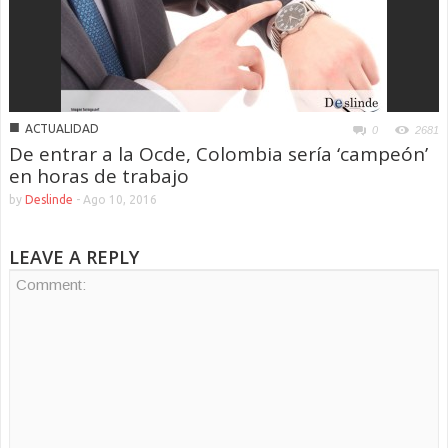
■
ACTUALIDAD
0
2681
De entrar a la Ocde, Colombia sería ‘campeón’
en horas de trabajo
by
Deslinde
-
Ago 10, 2016
LEAVE A REPLY