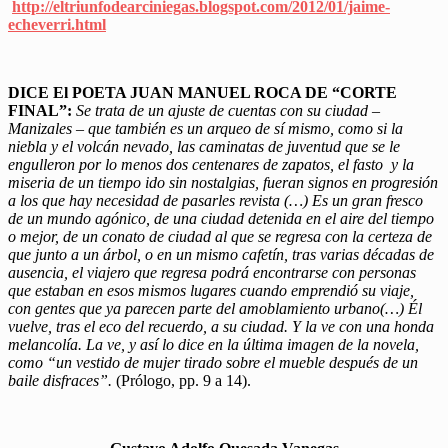
http://eltriunfodearciniegas.blogspot.com/2012/01/jaime-
echeverri.html
DICE El POETA JUAN MANUEL ROCA DE “CORTE
FINAL”:
Se trata de un ajuste de cuentas con su ciudad –
Manizales – que también es un arqueo de sí mismo, como si la
niebla y el volcán nevado, las caminatas de juventud que se le
engulleron por lo menos dos centenares de zapatos, el fasto y la
miseria de un tiempo ido sin nostalgias, fueran signos en progresión
a los que hay necesidad de pasarles revista (…) Es un gran fresco
de un mundo agónico, de una ciudad detenida en el aire del tiempo
o mejor, de un conato de ciudad al que se regresa con la certeza de
que junto a un árbol, o en un mismo cafetín, tras varias décadas de
ausencia, el viajero que regresa podrá encontrarse con personas
que estaban en esos mismos lugares cuando emprendió su viaje,
con gentes que ya parecen parte del amoblamiento urbano(…) Él
vuelve, tras el eco del recuerdo, a su ciudad. Y la ve con una honda
melancolía. La ve, y así lo dice en la última imagen de la novela,
como “un vestido de mujer tirado sobre el mueble después de un
baile disfraces”.
(Prólogo, pp. 9 a 14).