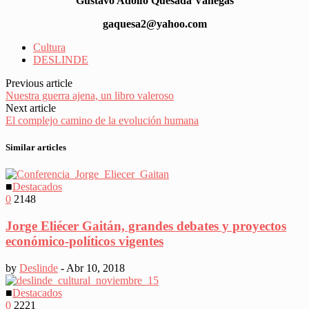
Gustavo Adolfo Quesada Vanegas
gaquesa2@yahoo.com
Cultura
DESLINDE
Previous article
Nuestra guerra ajena, un libro valeroso
Next article
El complejo camino de la evolución humana
Similar articles
■
Destacados
0
2148
Jorge Eliécer Gaitán, grandes debates y proyectos
económico-políticos vigentes
by
Deslinde
-
Abr 10, 2018
■
Destacados
0
2221