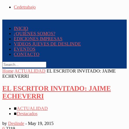
Cedetrabajo
INICIO
¿QUIÉNES SOMOS?
EDICIONES IMPRESAS
VIDEOS JUEVES DE DESLINDE
EVENTOS
CONTACTO
Home
ACTUALIDAD
EL ESCRITOR INVITADO: JAIME
ECHEVERRI
EL ESCRITOR INVITADO: JAIME
ECHEVERRI
■
ACTUALIDAD
■
Destacados
by
Deslinde
-
May 19, 2015
0
2219