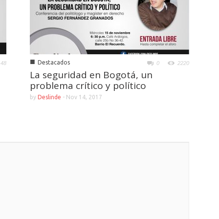
■
Destacados
148
0
2220
La seguridad en Bogotá, un
problema crítico y político
by
Deslinde
-
Nov 14, 2017