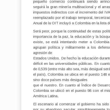
pequeño comercio continuará siendo arrinc
seguirá la gran minería multinacional y el arr
impuestos indirectos con el incremento del IVA
reemplazado por el trabajo temporal, terceriza
Anual de la OIT incluyó a Colombia en la lista 
Será peor, porque la continuidad de estas polí
importancia de la paz, la educación y la búsq
existe, se está intentando meter a Colombi
agrupan política y militarmente a los defens
agresión de
Estados Unidos. De hecho la educación durante
déficit en las universidades públicas. En cuan
de 0,539 (entre más alto sea, más desigual ser
el país). Colombia se ubica en el puesto 148 e
sino doce países más desiguales
que el nuestro. En cuanto al Índice de Desar
Colombia se ubicó en el puesto 98 con el mi
América Latina.
El escenario al comenzar el gobierno ha sido 
por su abandono secular, simultáneamente los