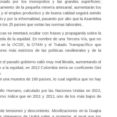
onado por los monopolios y las grandes superficies;
asamiento de la pequeña minería artesanal; aumentarán los
 y el empleo productivo y de buena calidad seguirá siendo
do y por la informalidad, pasando por alto que la Asamblea
de los 25 países que violan las normas laborales.
ticas se intentará ocultar con frases y propaganda sobre la
ueda de la equidad. En nombre de una Tercera Vía, que no
a en la OCDE, la OTAN y el Tratado Transpacífico que
ores más estrictos de las políticas neoliberales y de la
 el pasado gobierno salió muy mal librada, aumentando el
to a la equidad, en 2012 Colombia tenía un coeficiente Gini
á
n una muestra de 160 países, lo cual significa que no hay
rollo Humano, calculado por las Naciones Unidas en 2013,
smo índice que en 2011 y 2012, uno de los más bajos de
de tensiones y descontento. Movilizaciones en la Guajira
 plataneros de Urabá salen a protestar, al igual que los