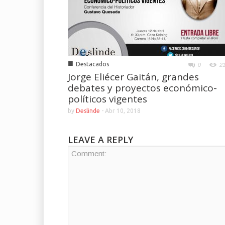
■
Destacados
0
2
Jorge Eliécer Gaitán, grandes
debates y proyectos económico-
políticos vigentes
by
Deslinde
-
Abr 10, 2018
LEAVE A REPLY