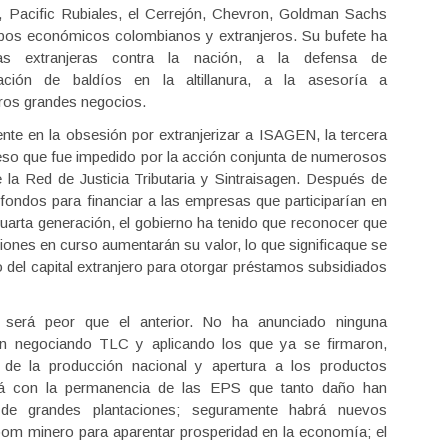
e, Pacific Rubiales, el Cerrejón, Chevron, Goldman Sachs
pos económicos colombianos y extranjeros. Su bufete ha
 extranjeras contra la nación, a la defensa de
iación de baldíos en la altillanura, a la asesoría a
tros grandes negocios.
nte en la obsesión por extranjerizar a ISAGEN, la tercera
ceso que fue impedido por la acción conjunta de numerosos
la Red de Justicia Tributaria y Sintraisagen. Después de
fondos para financiar a las empresas que participarían en
cuarta generación, el gobierno ha tenido que reconocer que
nes en curso aumentarán su valor, lo que significaque se
o del capital extranjero para otorgar préstamos subsidiados
 será peor que el anterior. No ha anunciado ninguna
rán negociando TLC y aplicando los que ya se firmaron,
 de la producción nacional y apertura a los productos
dará con la permanencia de las EPS que tanto daño han
de grandes plantaciones; seguramente habrá nuevos
om minero para aparentar prosperidad en la economía; el