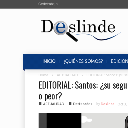
Cedetrabajo
INICIO
¿QUIÉNES SOMOS?
EDICIO
Home
ACTUALIDAD
EDITORIAL: Santos: ¿su s
EDITORIAL: Santos: ¿su segu
o peor?
■
■
ACTUALIDAD
Destacados
by
Deslinde
-
Oct 3,