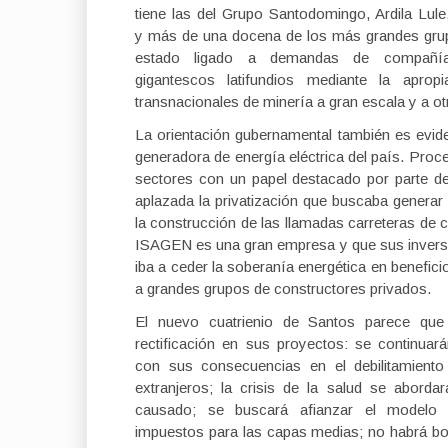
tiene las del Grupo Santodomingo, Ardila Lul
y más de una docena de los más grandes gru
estado ligado a demandas de compañías
gigantescos latifundios mediante la aprop
transnacionales de minería a gran escala y a o
La orientación gubernamental también es evide
generadora de energía eléctrica del país. Pro
sectores con un papel destacado por parte de 
aplazada la privatización que buscaba generar 
la construcción de las llamadas carreteras de 
ISAGEN es una gran empresa y que sus inversio
iba a ceder la soberanía energética en benefici
a grandes grupos de constructores privados.
El nuevo cuatrienio de Santos parece que
rectificación en sus proyectos: se continua
con sus consecuencias en el debilitamiento
extranjeros; la crisis de la salud se abor
causado; se buscará afianzar el modelo 
impuestos para las capas medias; no habrá bo