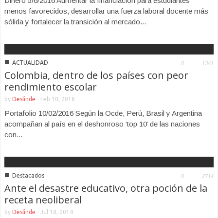
Dinero 5/6/2016 Aumentar la financiación para estudiantes
menos favorecidos, desarrollar una fuerza laboral docente más
sólida y fortalecer la transición al mercado...
■
ACTUALIDAD
0
1341
Colombia, dentro de los países con peor
rendimiento escolar
by
Deslinde
-
Feb 10, 2016
Portafolio 10/02/2016 Según la Ocde, Perú, Brasil y Argentina
acompañan al país en el deshonroso ‘top 10’ de las naciones
con...
■
Destacados
0
2714
Ante el desastre educativo, otra poción de la
receta neoliberal
by
Deslinde
-
Jul 18, 2014