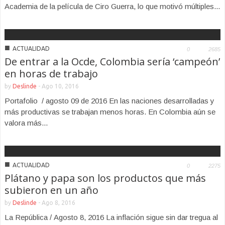
Academia de la película de Ciro Guerra, lo que motivó múltiples...
■
ACTUALIDAD
0
2685
De entrar a la Ocde, Colombia sería ‘campeón’
en horas de trabajo
by
Deslinde
-
Ago 10, 2016
Portafolio / agosto 09 de 2016 En las naciones desarrolladas y
más productivas se trabajan menos horas. En Colombia aún se
valora más...
■
ACTUALIDAD
0
2275
Plátano y papa son los productos que más
subieron en un año
by
Deslinde
-
Ago 8, 2016
La República / Agosto 8, 2016 La inflación sigue sin dar tregua al