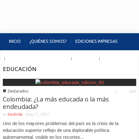
INICIO
¿QUIÉNES SOMOS?
EDICIONES IMPRESAS
VIDEOS JUEVES DE DESLINDE
EVENTOS
CONTACTO
EDUCACIÓN
■
Destacados
0
3089
Colombia: ¿La más educada o la más
endeudada?
by
Deslinde
-
May 17, 2017
Uno de los mayores problemas del país es la crisis de la
educación superior reflejo de una deplorable política
gubernamental, visible en los recortes...