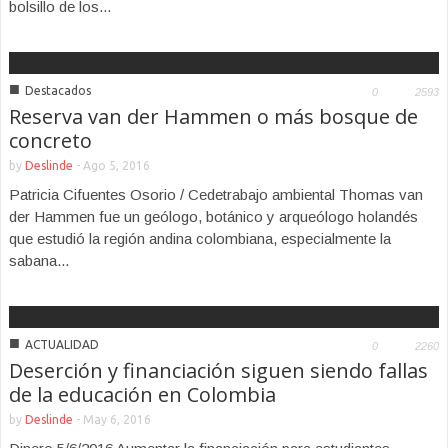
bolsillo de los...
■
Destacados
0
2593
Reserva van der Hammen o más bosque de
concreto
by
Deslinde
-
Ago 5, 2016
Patricia Cifuentes Osorio / Cedetrabajo ambiental Thomas van
der Hammen fue un geólogo, botánico y arqueólogo holandés
que estudió la región andina colombiana, especialmente la
sabana...
■
ACTUALIDAD
0
2260
Deserción y financiación siguen siendo fallas
de la educación en Colombia
by
Deslinde
-
May 6, 2016