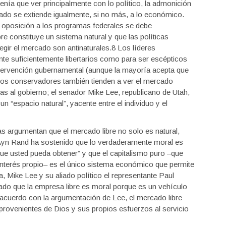
enía que ver principalmente con lo político, la admonición
zado se extiende igualmente, si no más, a lo económico.
 oposición a los programas federales se debe
re constituye un sistema natural y que las políticas
gir el mercado son antinaturales.8 Los líderes
e suficientemente libertarios como para ser escépticos
intervención gubernamental (aunque la mayoría acepta que
Los conservadores también tienden a ver el mercado
as al gobierno; el senador Mike Lee, republicano de Utah,
n “espacio natural”, yacente entre el individuo y el
s argumentan que el mercado libre no solo es natural,
to Ayn Rand ha sostenido que lo verdaderamente moral es
 que usted pueda obtener” y que el capitalismo puro –que
interés propio– es el único sistema económico que permite
, Mike Lee y su aliado político el representante Paul
do que la empresa libre es moral porque es un vehículo
 acuerdo con la argumentación de Lee, el mercado libre
provenientes de Dios y sus propios esfuerzos al servicio