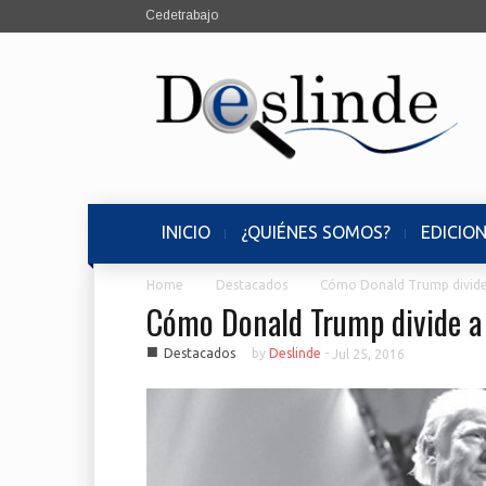
Cedetrabajo
INICIO
¿QUIÉNES SOMOS?
EDICIO
Home
Destacados
Cómo Donald Trump divide
Cómo Donald Trump divide a 
■
Destacados
by
Deslinde
-
Jul 25, 2016