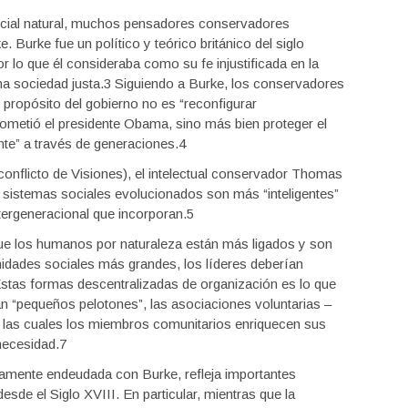
cial natural, muchos pensadores conservadores
 Burke fue un político y teórico británico del siglo
r lo que él consideraba como su fe injustificada en la
na sociedad justa.3 Siguiendo a Burke, los conservadores
ropósito del gobierno no es “reconfigurar
metió el presidente Obama, sino más bien proteger el
te” a través de generaciones.4
n conflicto de Visiones), el intelectual conservador Thomas
 sistemas sociales evolucionados son más “inteligentes”
tergeneracional que incorporan.5
ue los humanos por naturaleza están más ligados y son
idades sociales más grandes, los líderes deberían
 Estas formas descentralizadas de organización es lo que
 “pequeños pelotones”, las asociaciones voluntarias –
 las cuales los miembros comunitarios enriquecen sus
necesidad.7
amente endeudada con Burke, refleja importantes
sde el Siglo XVIII. En particular, mientras que la