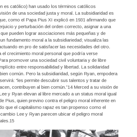
es católico) han usado los términos católicos
u visión de una sociedad justa y moral. La subsidiaridad es
 que, como el Papa Pius XI explicó en 1931 afirmando que
rjuicio y perturbación del orden correcto, asignar a una
o que pueden lograr asociaciones más pequeñas y de
un fundamento moral a la subsidiariedad; visualiza las
actuando en pro de satisfacer las necesidades del otro.
 el crecimiento moral personal que podría verse
a promover una sociedad civil voluntaria y de libre
ícito entre responsabilidad y libertad. La solidaridad
l bien común. Pero la subsidiaridad, según Ryan, empodera
virá: “les permite descubrir sus talentos y tratar de
acen, contribuyen al bien común.”14 Merced a su visión de
Lee y Ryan elevan al libre mercado a un status moral igual
 de Pius, quien previno contra el peligro moral inherente en
ndo que el capitalismo rapaz es tan propenso como el
en cambio Lee y Ryan parecen ubicar el peligro moral
ales.15