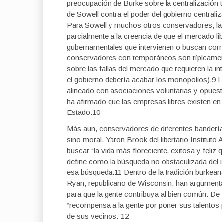
preocupación de Burke sobre la centralización t
de Sowell contra el poder del gobierno centrali
Para Sowell y muchos otros conservadores, la
parcialmente a la creencia de que el mercado lib
gubernamentales que intervienen o buscan corre
conservadores con temporáneos son típicament
sobre las fallas del mercado que requieren la 
el gobierno debería acabar los monopolios).9 
alineado con asociaciones voluntarias y opuest
ha afirmado que las empresas libres existen en u
Estado.10
Más aun, conservadores de diferentes bandería
sino moral. Yaron Brook del libertario Institu
buscar “la vida más floreciente, exitosa y feliz
define como la búsqueda no obstaculizada del 
esa búsqueda.11 Dentro de la tradición burkeana
Ryan, republicano de Wisconsin, han argumenta
para que la gente contribuya al bien común. De
“recompensa a la gente por poner sus talentos 
de sus vecinos.”12