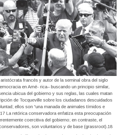
aristócrata francés y autor de la seminal obra del siglo
democracia en Amé- rica– buscando un principio similar,
sencia ubicua del gobierno y sus reglas, las cuales matan
scripción de Tocqueville sobre los ciudadanos descuidados
voluntad; ellos son “una manada de animales tímidos e
r.”17 La retórica conservadora enfatiza esta preocupación
rentemente coercitiva del gobierno; en contraste, el
s conservadores, son voluntarios y de base (grassroot).18