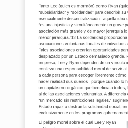
Tanto Lee (quien es mormón) como Ryan (quien 
“subsidiaridad” y “solidaridad” para describir s
esencialmente descentralización –aquella idea
“es una injusticia y simultáneamente un grave pe
asociación más grande y de mayor jerarquía l
menor jerarquía.”13 La solidaridad proporciona 
asociaciones voluntarias locales de individuos 
Tales asociaciones crearían oportunidades para
desplazado por un Estado demasiado grande. Par
empresa, Lee y Ryan dependen de un vínculo impl
conlleva una responsabilidad moral de servir a
a cada persona para escoger libremente cómo ser
hacer realidad sus sueños –porque cuando lo h
un capitalismo orgánico que beneficia a todos, 
al de las asociaciones voluntarias. A diferencia
“un mercado sin restricciones legales,” sugirie
Estado rapaz a destruir la solidaridad social, 
exclusivamente en los programas gubernament
El peligro moral sobre el cual Lee y Ryan