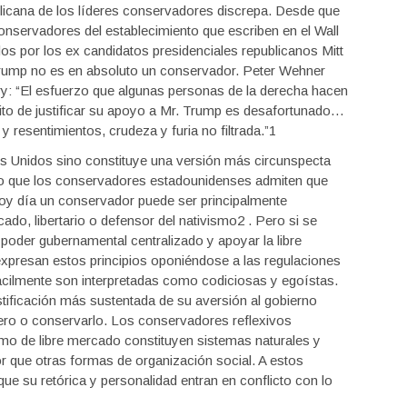
blicana de los líderes conservadores discrepa. Desde que
servadores del establecimiento que escriben en el Wall
os por los ex candidatos presidenciales republicanos Mitt
ump no es en absoluto un conservador. Peter Wehner
y: “El esfuerzo que algunas personas de la derecha hacen
ito de justificar su apoyo a Mr. Trump es desafortunado…
 resentimientos, crudeza y furia no filtrada.”1
s Unidos sino constituye una versión más circunspecta
o que los conservadores estadounidenses admiten que
oy día un conservador puede ser principalmente
rcado, libertario o defensor del nativismo2 . Pero si se
l poder gubernamental centralizado y apoyar la libre
presan estos principios oponiéndose a las regulaciones
cilmente son interpretadas como codiciosas y egoístas.
tificación más sustentada de su aversión al gobierno
nero o conservarlo. Los conservadores reflexivos
ismo de libre mercado constituyen sistemas naturales y
jor que otras formas de organización social. A estos
e su retórica y personalidad entran en conflicto con lo