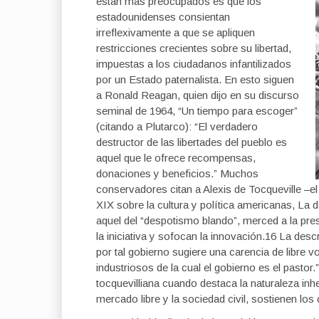
están más preocupados es que los
estadounidenses consientan
irreflexivamente a que se apliquen
restricciones crecientes sobre su libertad,
impuestas a los ciudadanos infantilizados
por un Estado paternalista. En esto siguen
a Ronald Reagan, quien dijo en su discurso
seminal de 1964, “Un tiempo para escoger”
(citando a Plutarco): “El verdadero
destructor de las libertades del pueblo es
aquel que le ofrece recompensas,
donaciones y beneficios.” Muchos
conservadores citan a Alexis de Tocqueville –el 
XIX sobre la cultura y política americanas, La 
aquel del “despotismo blando”, merced a la pre
la iniciativa y sofocan la innovación.16 La de
por tal gobierno sugiere una carencia de libre 
industriosos de la cual el gobierno es el pasto
tocquevilliana cuando destaca la naturaleza inhe
mercado libre y la sociedad civil, sostienen lo