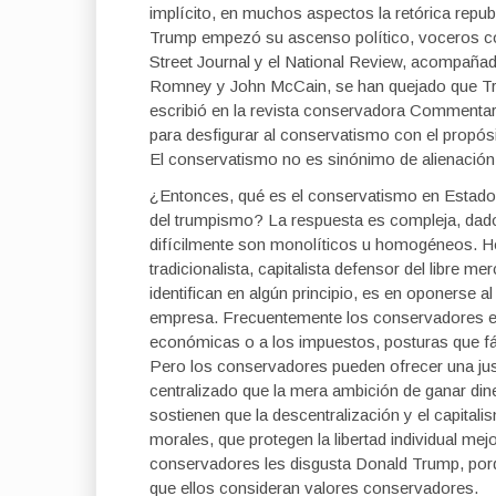
implícito, en muchos aspectos la retórica repu
Trump empezó su ascenso político, voceros con
Street Journal y el National Review, acompañad
Romney y John McCain, se han quejado que Tr
escribió en la revista conservadora Commentar
para desfigurar al conservatismo con el propós
El conservatismo no es sinónimo de alienación y
¿Entonces, qué es el conservatismo en Estado
del trumpismo? La respuesta es compleja, dad
difícilmente son monolíticos u homogéneos. H
tradicionalista, capitalista defensor del libre me
identifican en algún principio, es en oponerse a
empresa. Frecuentemente los conservadores ex
económicas o a los impuestos, posturas que fá
Pero los conservadores pueden ofrecer una jus
centralizado que la mera ambición de ganar di
sostienen que la descentralización y el capital
morales, que protegen la libertad individual me
conservadores les disgusta Donald Trump, porqu
que ellos consideran valores conservadores.