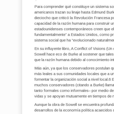
Para comprender qué constituye un sistema so
americanos trazan su linaje hasta Edmund Burke.
dieciocho que criticó la Revolución Francesa po
capacidad de la razón humana para construir u
estadounidenses contemporáneos creen que el p
fundamentalmente” a Estados Unidos, como pro
sistema social que ha “evolucionado naturalmen
En su influyente libro, A Conflict of Visions (U
Sowell hace eco de Burke al sostener que tales
que la razón humana debido al conocimiento in
Más aún, ya que los conservadores postulan q
más leales a sus comunidades locales que a un
fomentar la organización social a nivel local.6
muchos conservadores (citando a Burke) llaman
tanto formales como informales– por medio de
vidas y se apoyan mutuamente en tiempos de 
Aunque la obra de Sowell se encuentra profund
desarrollos de la economía política acaecidos de